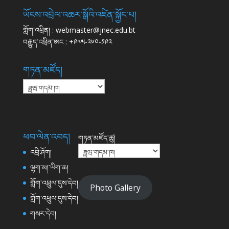
ཡོངས་འབྲེལ་འཆར་སྒོའི་འཛིན་སྐྱོང་པ།
གློག་འཕྲིན། : webmaster@jnec.edu.bt
བརྒྱུད་འཕྲིན་ཨང : +༩༧༥-༢༦༠-༡༩༢
གཏན་མཛོད།
གཏན་
མཛོད།
ཕབ་ལེན་འབད།
གཏན་མཛོད་ཚུ།
འབྲི་ཤོག།
ལྷག་མ།་ཡིག་ཆ།
གློག་འཕྲུལ་དུས་དེབ།
Photo Gallery
གློག་འཕྲུལ་དུས་དེབ།
གསར་དེབ།