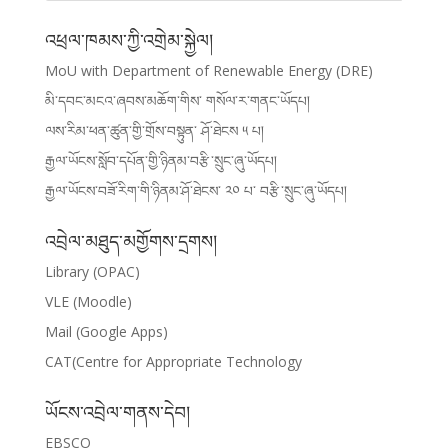
འཕྲལ་ཁམས་ཀྱི་འགྲེམ་སྐྱེལ།
MoU with Department of Renewable Energy (DRE)
མི་དབང་མངའ་ཞབས་མཆོག་གིས་ གསོལ་ར་གནང་ཡོདཔ།
ལས་རིམ་ཕན་ཚུན་གྱི་གྲོས་བསྟུན་ ཤོ་ཐེངས ༥ པ།
རྒྱལ་ཡོངས་སློབ་དཔོན་གྱི་ཉིནམ་བརྩི་སྲུང་ཞུ་ཡོདཔ།
རྒྱལ་ཡོངས་བཟོ་རིག་གི་ཉིནམ་ཤོ་ཐེངས་ ༢༠ པ་ བརྩི་སྲུང་ཞུ་ཡོདཔ།
འབྲེལ་མཐུད་མགྱོགས་དྲགས།
Library (OPAC)
VLE (Moodle)
Mail (Google Apps)
CAT(Centre for Appropriate Technology
ཡོངས་འབྲེལ་གནས་དེབ།
EBSCO