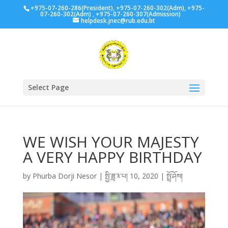
+975-07-260-286(President), +975-07-260-302(Adm), +975-
07-260-302(Adm) , +975-07-260-307(Admission)
helpdesk.jnec@rub.edu.bt
Select Page
WE WISH YOUR MAJESTY
A VERY HAPPY BIRTHDAY
by
Phurba Dorji Nesor
|
སྤྱི་ཟླ་༣་པ། 10, 2020
|
སྤྲོ་ཤོས།