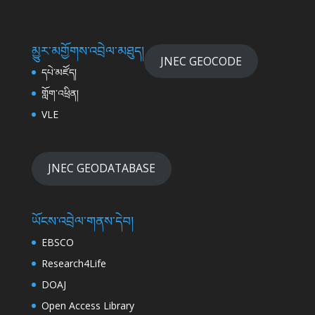
མྱུར་མགྱོགས་འབྲེལ་མཐུད།
JNEC GEOCODE
དཔེ་མཛོད།
གློག་འཕྲིན།
VLE
JNEC GEODATABASE
ཡོངས་འབྲེལ་གནས་དེབ།
EBSCO
Research4Life
DOAJ
Open Access Library