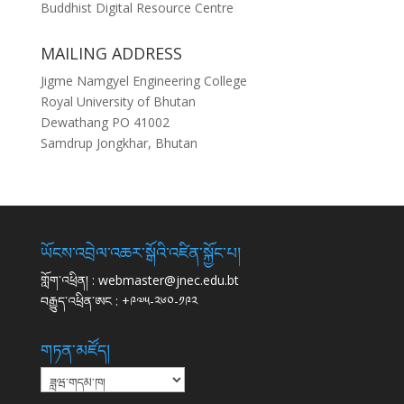
Buddhist Digital Resource Centre
MAILING ADDRESS
Jigme Namgyel Engineering College
Royal University of Bhutan
Dewathang PO 41002
Samdrup Jongkhar, Bhutan
ཡོངས་འབྲེལ་འཆར་སྒོའི་འཛིན་སྐྱོང་པ།
གློག་འཕྲིན། : webmaster@jnec.edu.bt
བརྒྱུད་འཕྲིན་ཨང : +༩༧༥-༢༦༠-༡༩༢
གཏན་མཛོད།
གཏན་
མཛོད།