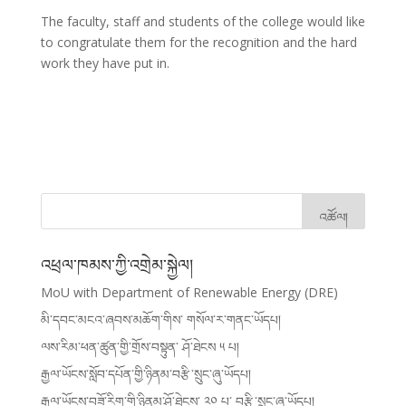
The faculty, staff and students of the college would like
to congratulate them for the recognition and the hard
work they have put in.
འཕྲལ་ཁམས་ཀྱི་འགྲེམ་སྐྱེལ།
MoU with Department of Renewable Energy (DRE)
མི་དབང་མངའ་ཞབས་མཆོག་གིས་ གསོལ་ར་གནང་ཡོདཔ།
ལས་རིམ་ཕན་ཚུན་གྱི་གྲོས་བསྟུན་ ཤོ་ཐེངས ༥ པ།
རྒྱལ་ཡོངས་སློབ་དཔོན་གྱི་ཉིནམ་བརྩི་སྲུང་ཞུ་ཡོདཔ།
རྒྱལ་ཡོངས་བཟོ་རིག་གི་ཉིནམ་ཤོ་ཐེངས་ ༢༠ པ་ བརྩི་སྲུང་ཞུ་ཡོདཔ།