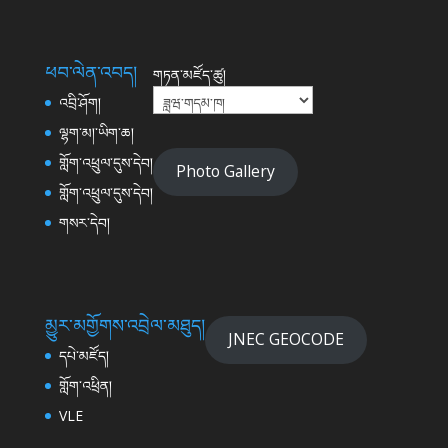
ཕབ་ལེན་འབད།
གཏན་མཛོད་ཚུ།
འབྲི་ཤོག།
ལྷག་མ།་ཡིག་ཆ།
གློག་འཕྲུལ་དུས་དེབ།
Photo Gallery
གློག་འཕྲུལ་དུས་དེབ།
གསར་དེབ།
མྱུར་མགྱོགས་འབྲེལ་མཐུད།
JNEC GEOCODE
དཔེ་མཛོད།
གློག་འཕྲིན།
VLE