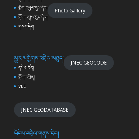
གློག་འཕྲུལ་དུས་དེབ།
Photo Gallery
གློག་འཕྲུལ་དུས་དེབ།
གསར་དེབ།
མྱུར་མགྱོགས་འབྲེལ་མཐུད།
JNEC GEOCODE
དཔེ་མཛོད།
གློག་འཕྲིན།
VLE
JNEC GEODATABASE
ཡོངས་འབྲེལ་གནས་དེབ།