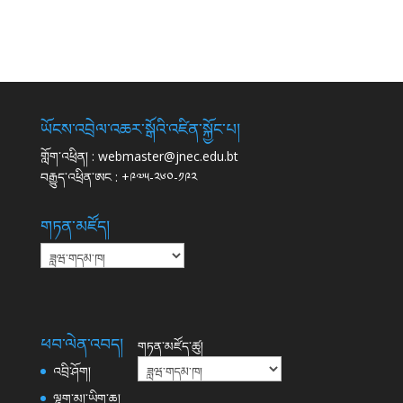
ཡོངས་འབྲེལ་འཆར་སྒོའི་འཛིན་སྐྱོང་པ།
གློག་འཕྲིན། : webmaster@jnec.edu.bt
བརྒྱུད་འཕྲིན་ཨང : +༩༧༥-༢༦༠-༡༩༢
གཏན་མཛོད།
གཏན་
མཛོད།
ཕབ་ལེན་འབད།
གཏན་མཛོད་ཚུ།
འབྲི་ཤོག།
ལྷག་མ།་ཡིག་ཆ།